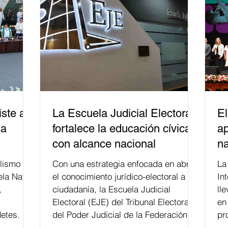
ste a
La Escuela Judicial Electoral
El
la
fortalece la educación cívica
ap
con alcance nacional
na
lismo
Con una estrategia enfocada en abrir
La edición 53 del Festi
ela Naval
el conocimiento jurídico-electoral a la
In
,
ciudadanía, la Escuela Judicial
ll
Electoral (EJE) del Tribunal Electoral
en
etes.
del Poder Judicial de la Federación ha
pr
formado, desde 2018, a más de 650