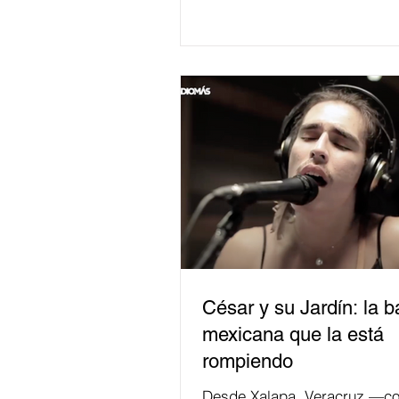
César y su Jardín: la 
mexicana que la está
rompiendo
Desde Xalapa, Veracruz —co