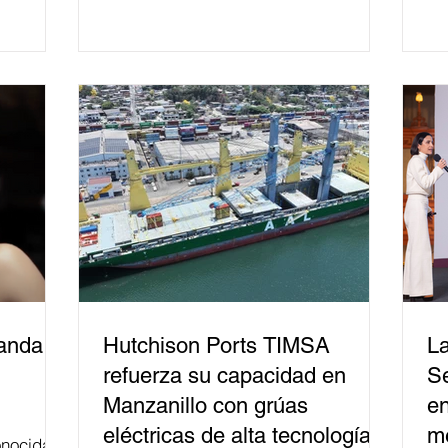
mil personas en todo el país en temas
relacionados con la democracia y el
derecho electoral. Esta cifra da cuenta
del papel que ha asumido la EJE en la
difusión de la justicia electoral como
un bien público. La mayor parte de las
personas capacitadas no forma
banda
Hutchison Ports TIMSA
La
refuerza su capacidad en
Se
Manzanillo con grúas
en
eléctricas de alta tecnología
me
nocida