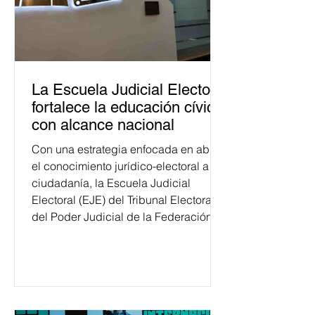
La Escuela Judicial Electoral
fortalece la educación cívica
con alcance nacional
Con una estrategia enfocada en abrir
el conocimiento jurídico-electoral a la
ciudadanía, la Escuela Judicial
Electoral (EJE) del Tribunal Electoral
del Poder Judicial de la Federación
ha formado, desde 2018, a más de
650 mil personas en todo el país en
temas relacionados con la
democracia y el derecho electoral.
Esta cifra da cuenta del papel que ha