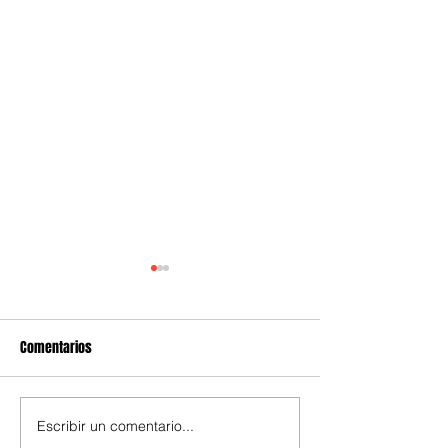
Comentarios
Escribir un comentario...
La Escuela Judicial Electoral
El Festival Cervant