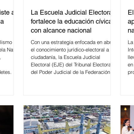
ste a
La Escuela Judicial Electoral
El
la
fortalece la educación cívica
ap
con alcance nacional
na
lismo
Con una estrategia enfocada en abrir
La edición 53 del Festi
ela Naval
el conocimiento jurídico-electoral a la
In
,
ciudadanía, la Escuela Judicial
ll
Electoral (EJE) del Tribunal Electoral
en
etes.
del Poder Judicial de la Federación ha
pr
formado, desde 2018, a más de 650
mil personas en todo el país en temas
relacionados con la democracia y el
derecho electoral. Esta cifra da cuenta
del papel que ha asumido la EJE en la
difusión de la justicia electoral como
un bien público. La mayor parte de las
personas capacitadas no forma