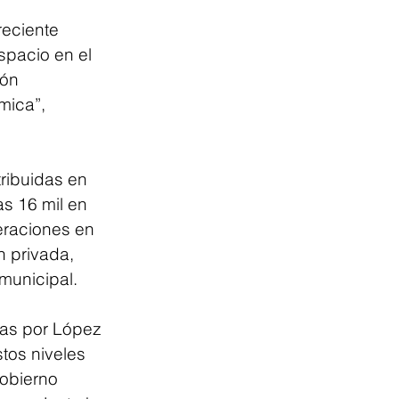
reciente 
spacio en el 
ón 
mica”, 
ribuidas en 
as 16 mil en 
eraciones en 
n privada, 
municipal.
das por López 
tos niveles 
gobierno 