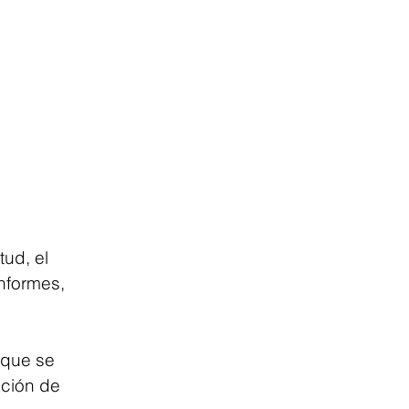
ud, el 
nformes, 
 que se 
ción de 