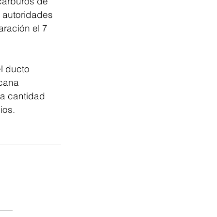
carburos de 
s autoridades 
ración el 7 
 ducto 
cana 
na cantidad 
ios.