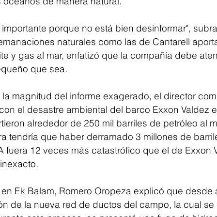
s océanos de manera natural.
s importante porque no está bien desinformar", subr
emanaciones naturales como las de Cantarell aport
te y gas al mar, enfatizó que la compañía debe aten
equeño que sea.
 la magnitud del informe exagerado, el director com
on el desastre ambiental del barco Exxon Valdez e
ieron alrededor de 250 mil barriles de petróleo al m
era tendría que haber derramado 3 millones de barril
 fuera 12 veces más catastrófico que el de Exxon Va
inexacto.
a en Ek Balam, Romero Oropeza explicó que desde a
ión de la nueva red de ductos del campo, la cual se 