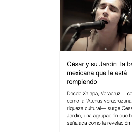
César y su Jardín: la 
mexicana que la está
rompiendo
Desde Xalapa, Veracruz —co
como la "Atenas veracruzana
riqueza cultural— surge Césa
Jardín, una agrupación que h
señalada como la revelación 
en la escena de la música de