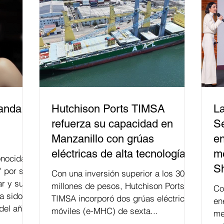
un bien público. La mayor parte de las
personas capacitadas no forma
banda
Hutchison Ports TIMSA
La
refuerza su capacidad en
Se
Manzanillo con grúas
en
eléctricas de alta tecnología
me
nocida
S
" por su
Con una inversión superior a los 300
r y su
millones de pesos, Hutchison Ports
Co
a sido
TIMSA incorporó dos grúas eléctricas
en
del año
móviles (e-MHC) de sexta...
me
 fusión.