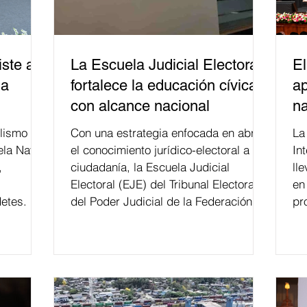
ste a
La Escuela Judicial Electoral
El
la
fortalece la educación cívica
ap
con alcance nacional
na
lismo
Con una estrategia enfocada en abrir
La edición 53 del Festi
ela Naval
el conocimiento jurídico-electoral a la
In
,
ciudadanía, la Escuela Judicial
ll
Electoral (EJE) del Tribunal Electoral
en
etes.
del Poder Judicial de la Federación ha
pr
formado, desde 2018, a más de 650
mil personas en todo el país en temas
relacionados con la democracia y el
derecho electoral. Esta cifra da cuenta
del papel que ha asumido la EJE en la
difusión de la justicia electoral como