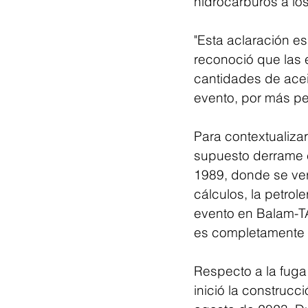
hidrocarburos a lo
"Esta aclaración e
reconoció que las 
cantidades de acei
evento, por más p
Para contextualizar
supuesto derrame c
1989, donde se vert
cálculos, la petrol
evento en Balam-TA
es completamente 
Respecto a la fug
inició la construcc