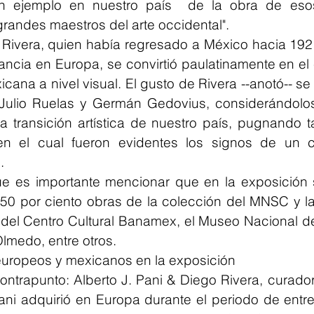
n ejemplo en nuestro país  de la obra de esos 
randes maestros del arte occidental".
Rivera, quien había regresado a México hacia 192
ancia en Europa, se convirtió paulatinamente en el 
ana a nivel visual. El gusto de Rivera --anotó-- se
 Julio Ruelas y Germán Gedovius, considerándolos
 transición artística de nuestro país, pugnando t
 en el cual fueron evidentes los signos de un 
.
que es importante mencionar que en la exposición 
50 por ciento obras de la colección del MNSC y la 
el Centro Cultural Banamex, el Museo Nacional de 
lmedo, entre otros.
europeos y mexicanos en la exposición
ontrapunto: Alberto J. Pani & Diego Rivera, curado
ani adquirió en Europa durante el periodo de entre