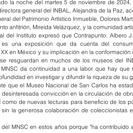
ado la noche del martes 5 de noviembre de 2024, l
directora general del INBAL, Alejandra de la Paz, 
eral del Patrimonio Artístico Inmueble, Dolores Martí
into anfitrión, Mireida Velázquez, y la comunidad artí
al del Instituto expresó que Contrapunto: Albero J
s es una exposición que da cuenta del consumo 
o XX en México y su implicación en la conformación 
 se resguardan en muchos de los museos del INB
el MNSC da continuidad a una labor que hay que re
ofundidad en investigar y difundir la riqueza de su 
te que el Museo Nacional de San Carlos ha estado
desinteresada convicción en la circulación de obra
í como de nuevas lecturas para beneficio de los púb
 sin la generosa colaboración de coleccionistas e i
jo del MNSC en estos años porque "ha contribuido a