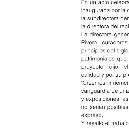
En un acto celebr
inaugurada por la 
la subdirectora gen
la directora del rec
La directora gener
Rivera, curadore
principios del sigl
patrimoniales que
proyecto --dijo-- 
calidad y por su pr
"Creemos firmemen
vanguardia de una 
y exposiciones, as
no serían posibles
expresó.
Y resaltó el traba