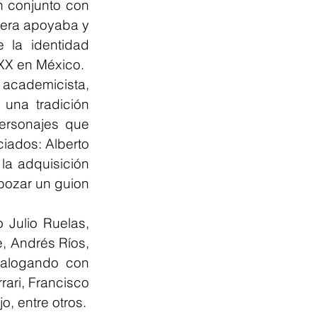
 conjunto con 
vera apoyaba y 
la identidad 
 XX en México.
academicista, 
una tradición 
ersonajes que 
iados: Alberto 
a adquisición 
bozar un guion 
Julio Ruelas, 
, Andrés Ríos, 
alogando con 
ari, Francisco 
o, entre otros.