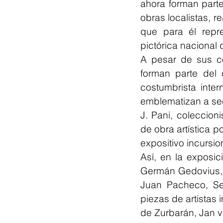
ahora forman part
obras localistas, r
que para él repre
pictórica nacional 
A pesar de sus co
forman parte del 
costumbrista inte
emblematizan a sec
J. Pani, coleccio
de obra artística p
expositivo incursio
Así, en la exposic
Germán Gedovius, A
Juan Pacheco, Se
piezas de artistas 
de Zurbarán, Jan va