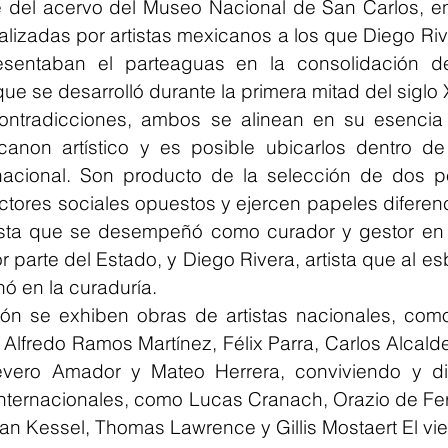
e del acervo del Museo Nacional de San Carlos, en
ealizadas por artistas mexicanos a los que Diego Ri
sentaban el parteaguas en la consolidación de 
que se desarrolló durante la primera mitad del siglo
ntradicciones, ambos se alinean en su esencia 
canon artístico y es posible ubicarlos dentro de 
rnacional. Son producto de la selección de dos p
tores sociales opuestos y ejercen papeles diferenc
nista que se desempeñó como curador y gestor en l
or parte del Estado, y Diego Rivera, artista que al es
nó en la curaduría.
ión se exhiben obras de artistas nacionales, como 
lfredo Ramos Martínez, Félix Parra, Carlos Alcalde
vero Amador y Mateo Herrera, conviviendo y di
internacionales, como Lucas Cranach, Orazio de Ferr
n Kessel, Thomas Lawrence y Gillis Mostaert El viej