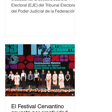
Electoral (EJE) del Tribunal Electoral
del Poder Judicial de la Federación
ha formado, desde 2018, a más de
650 mil personas en todo el país en
temas relacionados con la
democracia y el derecho electoral.
Esta cifra da cuenta del papel que ha
asumido la EJE en la difusión de la
justicia electoral como un bien
público. La mayor parte de las
personas capacitadas no forma
El Festival Cervantino