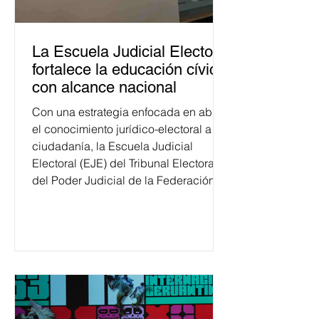
La Escuela Judicial Electoral
fortalece la educación cívica
con alcance nacional
Con una estrategia enfocada en abrir
el conocimiento jurídico-electoral a la
ciudadanía, la Escuela Judicial
Electoral (EJE) del Tribunal Electoral
del Poder Judicial de la Federación
ha formado, desde 2018, a más de
650 mil personas en todo el país en
temas relacionados con la
democracia y el derecho electoral.
Esta cifra da cuenta del papel que ha
asumido la EJE en la difusión de la
justicia electoral como un bien
público. La mayor parte de las