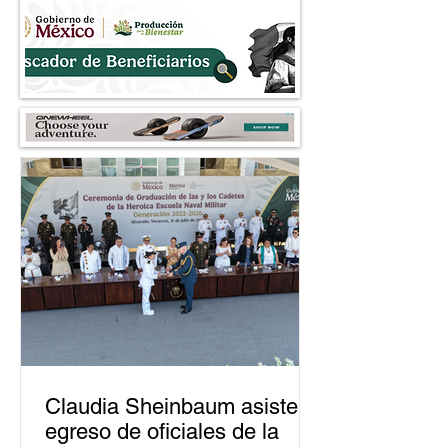
árboles al 2030
Nezahualcóyotl
Claudia Sheinbaum asiste a
egreso de oficiales de la