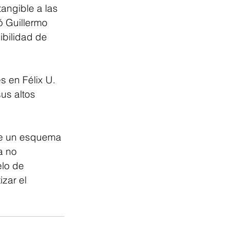
angible a las 
 Guillermo 
bilidad de 
 en Félix U. 
us altos 
ce un esquema 
a no 
lo de 
zar el 