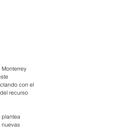
e Monterrey 
ste 
ctando con el 
del recurso 
 plantea 
 a nuevas 