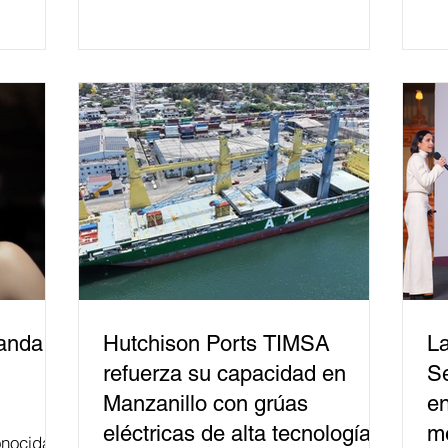
mil personas en todo el país en temas
relacionados con la democracia y el
derecho electoral. Esta cifra da cuenta
del papel que ha asumido la EJE en la
difusión de la justicia electoral como
un bien público. La mayor parte de las
personas capacitadas no forma
banda
Hutchison Ports TIMSA
La
refuerza su capacidad en
Se
Manzanillo con grúas
en
eléctricas de alta tecnología
me
nocida