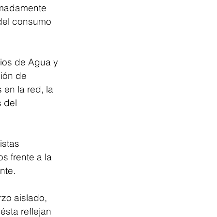
ximadamente 
 del consumo 
ios de Agua y 
ión de 
n la red, la 
 del 
istas 
 frente a la 
nte.
zo aislado, 
sta reflejan 