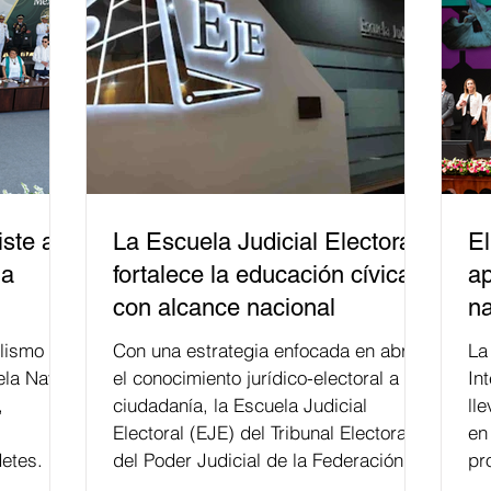
ste a
La Escuela Judicial Electoral
El
la
fortalece la educación cívica
ap
con alcance nacional
na
lismo
Con una estrategia enfocada en abrir
La edición 53 del Festi
ela Naval
el conocimiento jurídico-electoral a la
In
,
ciudadanía, la Escuela Judicial
ll
Electoral (EJE) del Tribunal Electoral
en
etes.
del Poder Judicial de la Federación ha
pr
formado, desde 2018, a más de 650