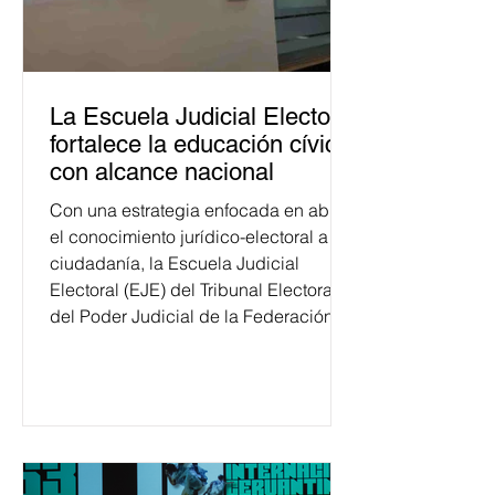
La Escuela Judicial Electoral
fortalece la educación cívica
con alcance nacional
Con una estrategia enfocada en abrir
el conocimiento jurídico-electoral a la
ciudadanía, la Escuela Judicial
Electoral (EJE) del Tribunal Electoral
del Poder Judicial de la Federación
ha formado, desde 2018, a más de
650 mil personas en todo el país en
temas relacionados con la
democracia y el derecho electoral.
Esta cifra da cuenta del papel que ha
asumido la EJE en la difusión de la