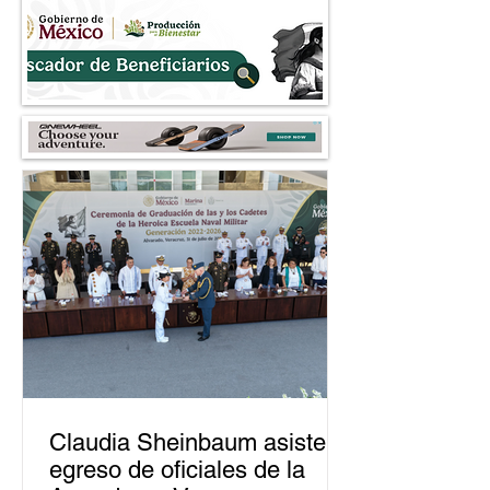
Perú
dedicada al fraud
Claudia Sheinbaum asiste a
egreso de oficiales de la