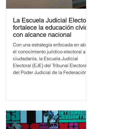
La Escuela Judicial Electoral
fortalece la educación cívica
con alcance nacional
Con una estrategia enfocada en abrir
el conocimiento jurídico-electoral a la
ciudadanía, la Escuela Judicial
Electoral (EJE) del Tribunal Electoral
del Poder Judicial de la Federación
ha formado, desde 2018, a más de
650 mil personas en todo el país en
temas relacionados con la
democracia y el derecho electoral.
Esta cifra da cuenta del papel que ha
asumido la EJE en la difusión de la
justicia electoral como un bien
público. La mayor parte de las