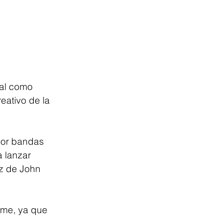
cial como 
eativo de la 
 por bandas 
 lanzar 
z de John 
ime, ya que 