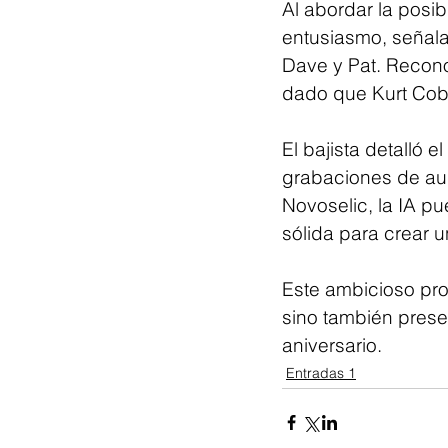
Al abordar la posib
entusiasmo, señal
Dave y Pat. Recono
dado que Kurt Coba
El bajista detalló 
grabaciones de au
Novoselic, la IA p
sólida para crear u
Este ambicioso proy
sino también prese
aniversario.
Entradas 1