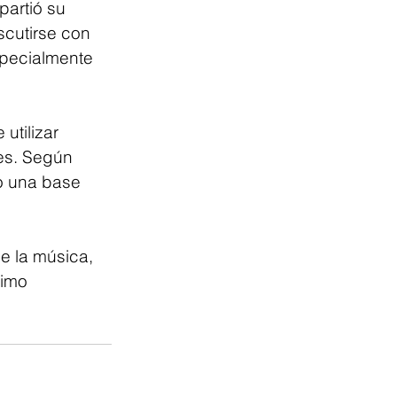
partió su 
cutirse con 
specialmente 
utilizar 
es. Según 
o una base 
e la música, 
simo 