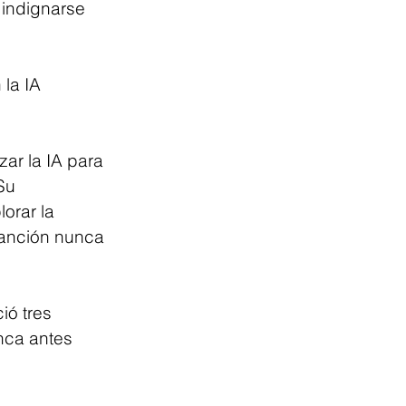
indignarse 
la IA 
zar la IA para 
Su 
orar la 
canción nunca 
ió tres 
nca antes 