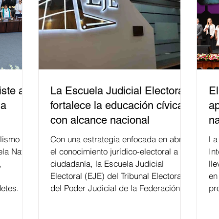
ste a
La Escuela Judicial Electoral
El
la
fortalece la educación cívica
ap
con alcance nacional
na
lismo
Con una estrategia enfocada en abrir
La edición 53 del Festi
ela Naval
el conocimiento jurídico-electoral a la
In
,
ciudadanía, la Escuela Judicial
ll
Electoral (EJE) del Tribunal Electoral
en
etes.
del Poder Judicial de la Federación ha
pr
formado, desde 2018, a más de 650
mil personas en todo el país en temas