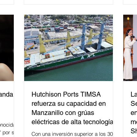
relacionados con la democracia y el
derecho electoral. Esta cifra da cuenta
del papel que ha asumido la EJE en la
difusión de la justicia electoral como
un bien público. La mayor parte de las
personas capacitadas no forma
banda
Hutchison Ports TIMSA
La
refuerza su capacidad en
Se
Manzanillo con grúas
en
eléctricas de alta tecnología
me
nocida
S
" por su
Con una inversión superior a los 300