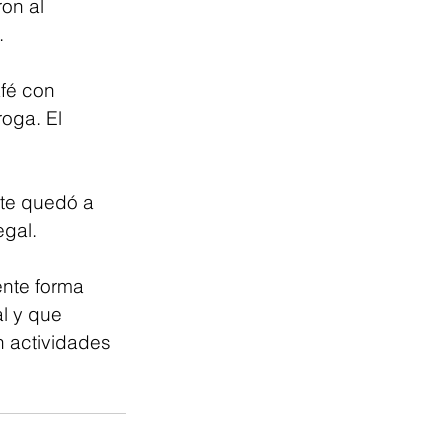
on al 
.
afé con 
oga. El 
nte quedó a 
egal.
ente forma 
l y que 
n actividades 