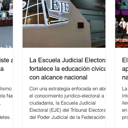
ste a
La Escuela Judicial Electoral
El
la
fortalece la educación cívica
ap
con alcance nacional
na
lismo
Con una estrategia enfocada en abrir
La edición 53 del Festi
ela Naval
el conocimiento jurídico-electoral a la
In
,
ciudadanía, la Escuela Judicial
ll
Electoral (EJE) del Tribunal Electoral
en
etes.
del Poder Judicial de la Federación ha
pr
formado, desde 2018, a más de 650