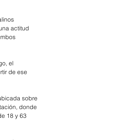
linos 
na actitud 
 ambos 
o, el 
tir de ese 
 ubicada sobre 
itación, donde 
e 18 y 63 