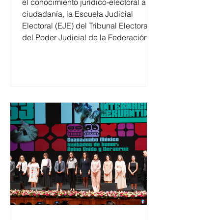
el conocimiento jurídico-electoral a la
ciudadanía, la Escuela Judicial
Electoral (EJE) del Tribunal Electoral
del Poder Judicial de la Federación
ha formado, desde 2018, a más de
650 mil personas en todo el país en
temas relacionados con la
democracia y el derecho electoral.
Esta cifra da cuenta del papel que ha
asumido la EJE en la difusión de la
justicia electoral como un bien
público. La mayor parte de las
personas capacitadas no forma