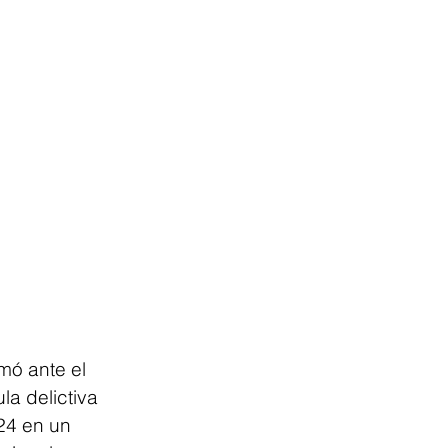
ó ante el 
a delictiva 
24 en un 