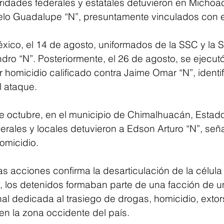
toridades federales y estatales detuvieron en Michoa
ielo Guadalupe “N”, presuntamente vinculados con e
xico, el 14 de agosto, uniformados de la SSC y la 
dro “N”. Posteriormente, el 26 de agosto, se ejecut
 homicidio calificado contra Jaime Omar “N”, ident
l ataque.
de octubre, en el municipio de Chimalhuacán, Estad
derales y locales detuvieron a Edson Arturo “N”, se
homicidio.
as acciones confirma la desarticulación de la célula d
, los detenidos formaban parte de una facción de u
al dedicada al trasiego de drogas, homicidio, extors
s en la zona occidente del país.