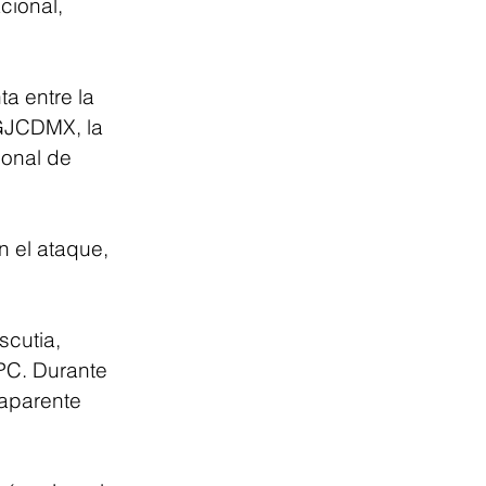
cional, 
a entre la 
GJCDMX, la 
ional de 
n el ataque, 
scutia, 
PC. Durante 
aparente 