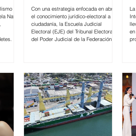
lismo
Con una estrategia enfocada en abrir
La edición 53 del Festi
ela Naval
el conocimiento jurídico-electoral a la
In
,
ciudadanía, la Escuela Judicial
ll
Electoral (EJE) del Tribunal Electoral
en
etes.
del Poder Judicial de la Federación ha
pr
formado, desde 2018, a más de 650
mil personas en todo el país en temas
relacionados con la democracia y el
derecho electoral. Esta cifra da cuenta
del papel que ha asumido la EJE en la
difusión de la justicia electoral como
un bien público. La mayor parte de las
personas capacitadas no forma