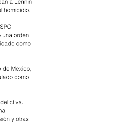
cán a Lennin 
l homicidio.
SSPC 
ó una orden 
ificado como 
o de México, 
ñalado como 
elictiva. 
na 
ión y otras 