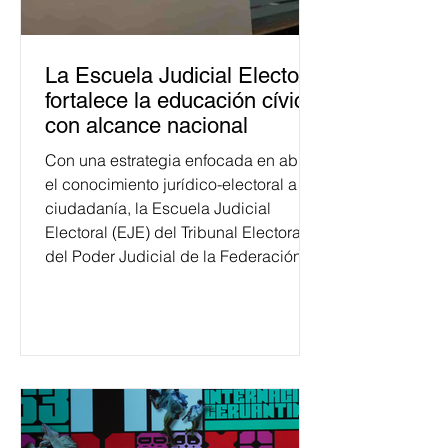
La Escuela Judicial Electoral
fortalece la educación cívica
con alcance nacional
Con una estrategia enfocada en abrir
el conocimiento jurídico-electoral a la
ciudadanía, la Escuela Judicial
Electoral (EJE) del Tribunal Electoral
del Poder Judicial de la Federación
ha formado, desde 2018, a más de
650 mil personas en todo el país en
temas relacionados con la
democracia y el derecho electoral.
Esta cifra da cuenta del papel que ha
asumido la EJE en la difusión de la
justicia electoral como un bien
público. La mayor parte de las