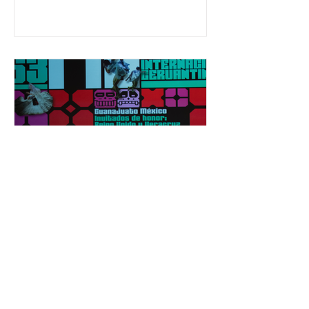
650 mil personas en todo el país en
temas relacionados con la
democracia y el derecho electoral.
Esta cifra da cuenta del papel que ha
asumido la EJE en la difusión de la
justicia electoral como un bien
público. La mayor parte de las
personas capacitadas no forma
El Festival Cervantino
apuesta por creatividad
nacional e internacional
La edición 53 del Festival
Internacional Cervantino (FIC) se