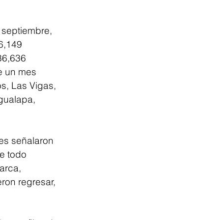
 septiembre, 
6,149 
36,636 
e un mes 
s, Las Vigas, 
gualapa, 
es señalaron 
e todo 
arca, 
ron regresar, 