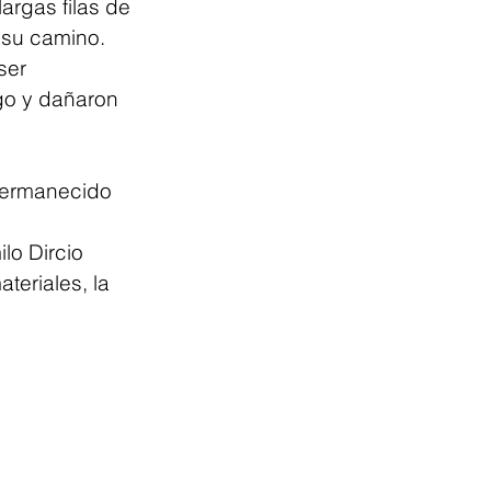
argas filas de 
 su camino. 
ser 
go y dañaron 
permanecido 
 
o Dircio 
teriales, la 