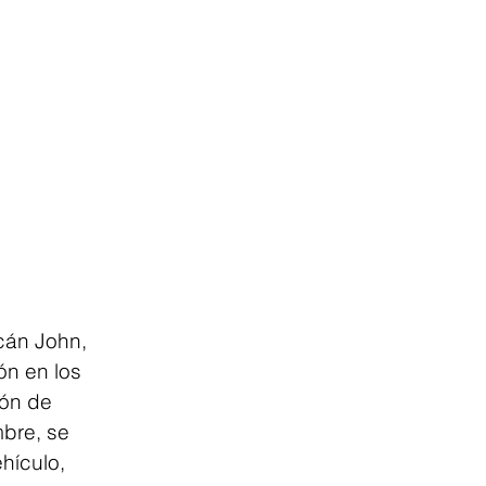
cán John, 
ón en los 
ión de 
bre, se 
hículo, 