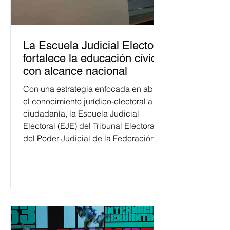
La Escuela Judicial Electoral
fortalece la educación cívica
con alcance nacional
Con una estrategia enfocada en abrir
el conocimiento jurídico-electoral a la
ciudadanía, la Escuela Judicial
Electoral (EJE) del Tribunal Electoral
del Poder Judicial de la Federación
ha formado, desde 2018, a más de
650 mil personas en todo el país en
temas relacionados con la
democracia y el derecho electoral.
Esta cifra da cuenta del papel que ha
asumido la EJE en la difusión de la
justicia electoral como un bien