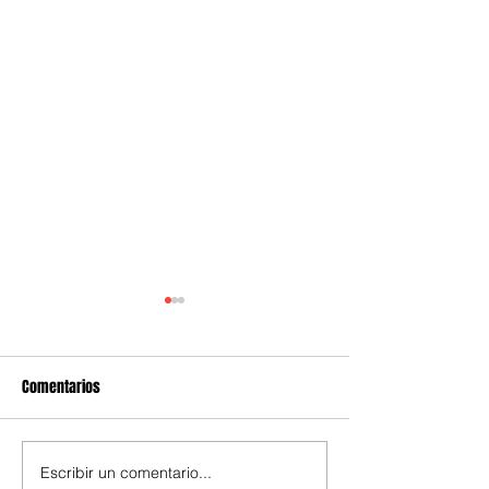
Comentarios
Escribir un comentario...
Grupo Andrade y el impacto
Acusaciones de c