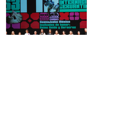
asumido la EJE en la difusión de la
justicia electoral como un bien
público. La mayor parte de las
personas capacitadas no forma
El Festival Cervantino
apuesta por creatividad
nacional e internacional
La edición 53 del Festival
Internacional Cervantino (FIC) se
llevará a cabo del 10 al 26 de octubre
en Guanajuato, con una
programación...