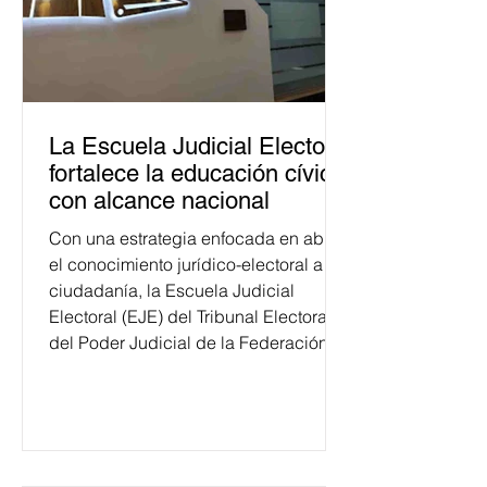
La Escuela Judicial Electoral
fortalece la educación cívica
con alcance nacional
Con una estrategia enfocada en abrir
el conocimiento jurídico-electoral a la
ciudadanía, la Escuela Judicial
Electoral (EJE) del Tribunal Electoral
del Poder Judicial de la Federación
ha formado, desde 2018, a más de
650 mil personas en todo el país en
temas relacionados con la
democracia y el derecho electoral.
Esta cifra da cuenta del papel que ha