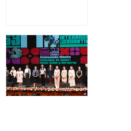
ha formado, desde 2018, a más de
650 mil personas en todo el país en
temas relacionados con la
democracia y el derecho electoral.
Esta cifra da cuenta del papel que ha
asumido la EJE en la difusión de la
justicia electoral como un bien
público. La mayor parte de las
personas capacitadas no forma
El Festival Cervantino
apuesta por creatividad
nacional e internacional