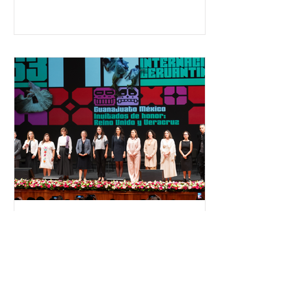
temas relacionados con la
democracia y el derecho electoral.
Esta cifra da cuenta del papel que ha
asumido la EJE en la difusión de la
justicia electoral como un bien
público. La mayor parte de las
personas capacitadas no forma
El Festival Cervantino
apuesta por creatividad
nacional e internacional
La edición 53 del Festival
Internacional Cervantino (FIC) se