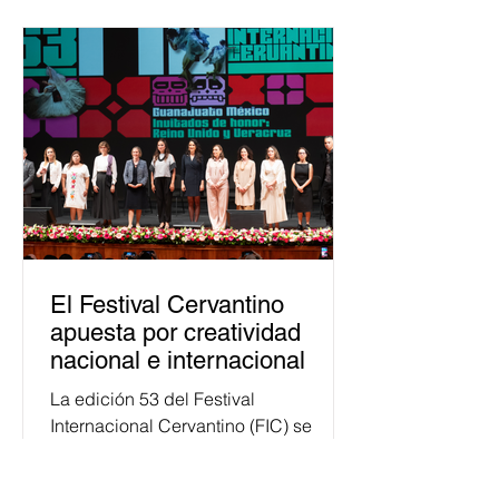
Esta cifra da cuenta del papel que ha
asumido la EJE en la difusión de la
justicia electoral como un bien
público. La mayor parte de las
personas capacitadas no forma
El Festival Cervantino
apuesta por creatividad
nacional e internacional
La edición 53 del Festival
Internacional Cervantino (FIC) se
llevará a cabo del 10 al 26 de octubre
en Guanajuato, con una