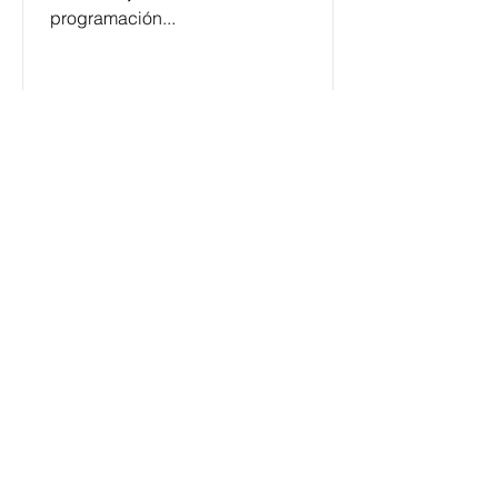
programación...
César y su Jardín: la banda
mexicana que la está
rompiendo