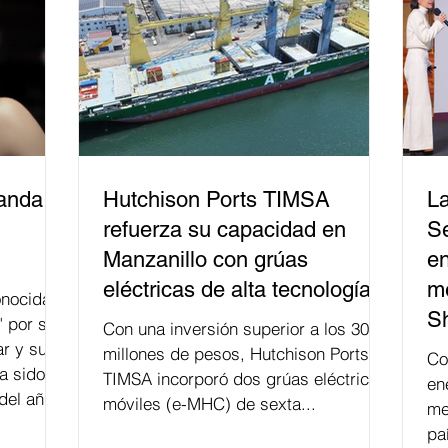
un bien público. La mayor parte de las
personas capacitadas no forma
banda
Hutchison Ports TIMSA
La
refuerza su capacidad en
Se
Manzanillo con grúas
en
eléctricas de alta tecnología
me
nocida
S
" por su
Con una inversión superior a los 300
r y su
millones de pesos, Hutchison Ports
Co
a sido
TIMSA incorporó dos grúas eléctricas
en
del año
móviles (e-MHC) de sexta...
me
 fusión.
pa