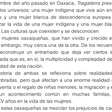
embre del año pasado en Oaxaca, 
Tragatierra
 prese
dos universos: una mujer indígena que vive aún en
s y una mujer blanca de descendencia europea 
zar la vida de una mujer indígena y una mujer blan
 Las culturas que coexisten y se desconocen.
n mujeres oaxaqueñas, que han vivido y crecido e
n embargo, muy cerca una de la otra. De los recuer
reconstruye un entramado que deja ver ciertos 
da que es, en sí, la multiplicidad y complejidad de t
idad de esta nación.
istoria de ambas se reflexiona sobre realidade
ombradas, pero que afectan a una enorme realidad 
venta o el regalo de niñas menores, la migración y el
un acontecimiento común en muchas familias,
XV años en la vida de las mujeres.
 estas oaxaqueñas se mezclan los prejuicios de cad