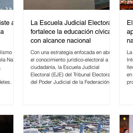
ste a
La Escuela Judicial Electoral
El
la
fortalece la educación cívica
ap
con alcance nacional
na
lismo
Con una estrategia enfocada en abrir
La edición 53 del Festi
ela Naval
el conocimiento jurídico-electoral a la
In
,
ciudadanía, la Escuela Judicial
ll
Electoral (EJE) del Tribunal Electoral
en
etes.
del Poder Judicial de la Federación ha
pr
formado, desde 2018, a más de 650
mil personas en todo el país en temas
relacionados con la democracia y el
derecho electoral. Esta cifra da cuenta
del papel que ha asumido la EJE en la
difusión de la justicia electoral como