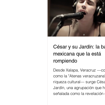
César y su Jardín: la 
mexicana que la está
rompiendo
Desde Xalapa, Veracruz —co
como la "Atenas veracruzana
riqueza cultural— surge Césa
Jardín, una agrupación que h
señalada como la revelación 
en la escena de la música de