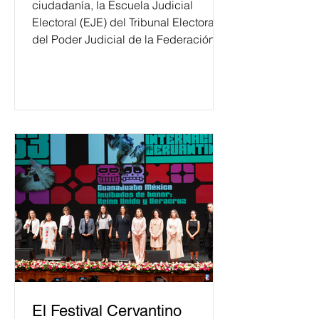
ciudadanía, la Escuela Judicial
Electoral (EJE) del Tribunal Electoral
del Poder Judicial de la Federación
ha formado, desde 2018, a más de
650 mil personas en todo el país en
temas relacionados con la
democracia y el derecho electoral.
Esta cifra da cuenta del papel que ha
asumido la EJE en la difusión de la
justicia electoral como un bien
público. La mayor parte de las
personas capacitadas no forma
El Festival Cervantino