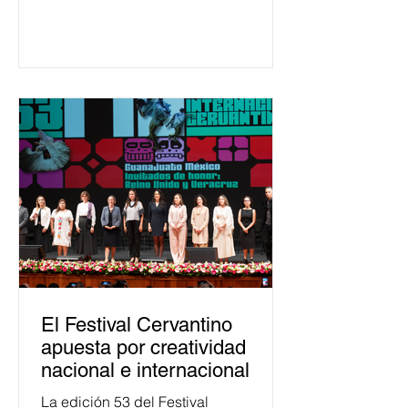
650 mil personas en todo el país en
temas relacionados con la
democracia y el derecho electoral.
Esta cifra da cuenta del papel que ha
asumido la EJE en la difusión de la
justicia electoral como un bien
público. La mayor parte de las
personas capacitadas no forma
El Festival Cervantino
apuesta por creatividad
nacional e internacional
La edición 53 del Festival