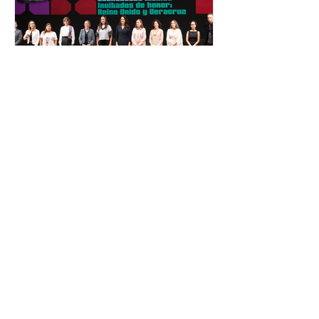
personas capacitadas no forma
El Festival Cervantino
apuesta por creatividad
nacional e internacional
La edición 53 del Festival
Internacional Cervantino (FIC) se
llevará a cabo del 10 al 26 de octubre
en Guanajuato, con una
programación...