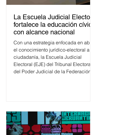
La Escuela Judicial Electoral
fortalece la educación cívica
con alcance nacional
Con una estrategia enfocada en abrir
el conocimiento jurídico-electoral a la
ciudadanía, la Escuela Judicial
Electoral (EJE) del Tribunal Electoral
del Poder Judicial de la Federación
ha formado, desde 2018, a más de
650 mil personas en todo el país en
temas relacionados con la
democracia y el derecho electoral.
Esta cifra da cuenta del papel que ha
asumido la EJE en la difusión de la
justicia electoral como un bien
público. La mayor parte de las