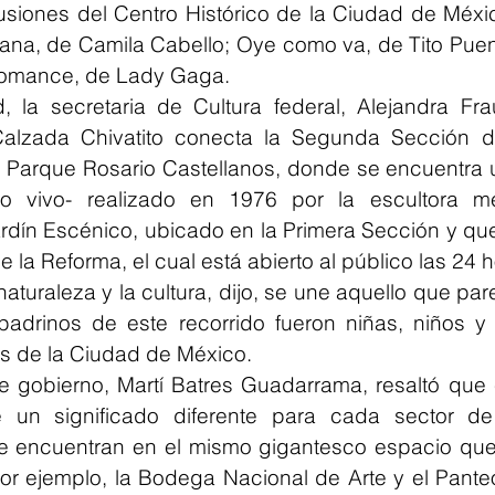
usiones del Centro Histórico de la Ciudad de Méxic
ana, de Camila Cabello; Oye como va, de Tito Puent
romance, de Lady Gaga.
 la secretaria de Cultura federal, Alejandra Frau
alzada Chivatito conecta la Segunda Sección d
l Parque Rosario Castellanos, donde se encuentra
tico vivo- realizado en 1976 por la escultora m
rdín Escénico, ubicado en la Primera Sección y que 
 la Reforma, el cual está abierto al público las 24 h
 naturaleza y la cultura, dijo, se une aquello que par
padrinos de este recorrido fueron niñas, niños y 
os de la Ciudad de México.
de gobierno, Martí Batres Guadarrama, resaltó que
 un significado diferente para cada sector de 
se encuentran en el mismo gigantesco espacio que
r ejemplo, la Bodega Nacional de Arte y el Panteó