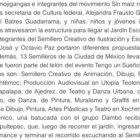
igangas e integrantes del movimiento Sin maíz no 
la secretaria de Cultura federal, Alejandra Frausto Gu
í Batres Guadarrama, y niñas, niños y jóvenes i
s atravesaron la estructura para llegar al Jardín Esc
ntegrantes del Semillero Creativo de Ilustración y Esc
José y Octavio Paz portaron diferentes propuestas
demás, 13 Semilleros de la Ciudad de México llevar
ue fueron parte del telón del evento Tengo un Sueñ
s son: Semillero Creativo de Animación, Dibujo, Pi
htémoc; Producción Audiovisual en Utopía Teoton
ztapalapa; de Ajedrez, de Teatro y Danza Urbana, d
co, de Danza, de Pintura, Muralismo y Graffiti en
e Dibujo, Pintura, Artes Plásticas y Teatro en Xochim
énico, una batucada con el grupo Dambó recibió
ltepec, que, luego de recorrer el jardín, ingresar
mance y terminar el recorrido escuchando al Semil