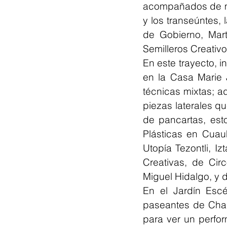
acompañados de moj
y los transeúntes, 
de Gobierno, Mart
Semilleros Creativo
En este trayecto, i
en la Casa Marie 
técnicas mixtas; a
piezas laterales q
de pancartas, esto
Plásticas en Cuau
Utopía Tezontli, I
Creativas, de Cir
Miguel Hidalgo, y d
En el Jardín Esc
paseantes de Chapu
para ver un perfor