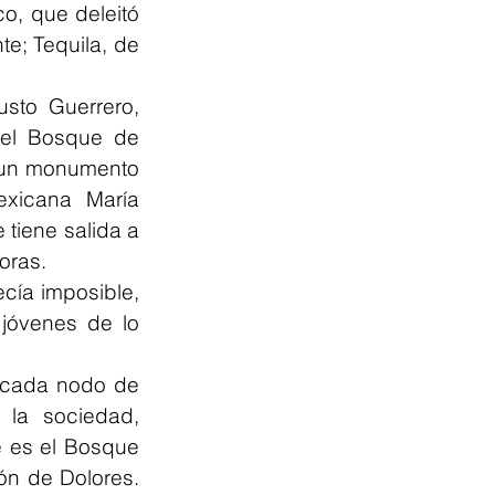
o, que deleitó 
e; Tequila, de 
sto Guerrero, 
el Bosque de 
 un monumento 
exicana María 
tiene salida a 
oras.
ecía imposible, 
jóvenes de lo 
 cada nodo de 
la sociedad, 
 es el Bosque 
n de Dolores. 