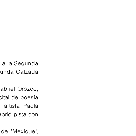
 a la Segunda 
gunda Calzada 
abriel Orozco, 
ital de poesía 
rtista Paola 
brió pista con 
e "Mexique", 