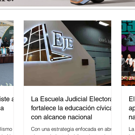
ste a
La Escuela Judicial Electoral
El
la
fortalece la educación cívica
ap
con alcance nacional
na
lismo
Con una estrategia enfocada en abrir
La edición 53 del Festi