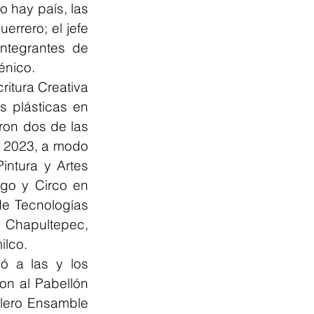
hay país, las 
errero; el jefe 
ntegrantes de 
énico.
ritura Creativa 
 plásticas en 
on dos de las 
o 2023, a modo 
ntura y Artes 
go y Circo en 
e Tecnologías 
 Chapultepec, 
ilco.
 a las y los 
on al Pabellón 
lero Ensamble 