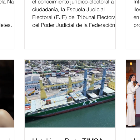
ela Naval
el conocimiento jurídico-electoral a la
In
,
ciudadanía, la Escuela Judicial
ll
Electoral (EJE) del Tribunal Electoral
en
etes.
del Poder Judicial de la Federación ha
pr
formado, desde 2018, a más de 650
mil personas en todo el país en temas
relacionados con la democracia y el
derecho electoral. Esta cifra da cuenta
del papel que ha asumido la EJE en la
difusión de la justicia electoral como
un bien público. La mayor parte de las
personas capacitadas no forma