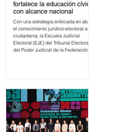
fortalece la educación cívica
con alcance nacional
Con una estrategia enfocada en abrir
el conocimiento jurídico-electoral a la
ciudadanía, la Escuela Judicial
Electoral (EJE) del Tribunal Electoral
del Poder Judicial de la Federación
ha formado, desde 2018, a más de
650 mil personas en todo el país en
temas relacionados con la
democracia y el derecho electoral.
Esta cifra da cuenta del papel que ha
asumido la EJE en la difusión de la
justicia electoral como un bien
público. La mayor parte de las
personas capacitadas no forma