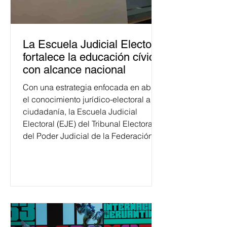
La Escuela Judicial Electoral
fortalece la educación cívica
con alcance nacional
Con una estrategia enfocada en abrir
el conocimiento jurídico-electoral a la
ciudadanía, la Escuela Judicial
Electoral (EJE) del Tribunal Electoral
del Poder Judicial de la Federación
ha formado, desde 2018, a más de
650 mil personas en todo el país en
temas relacionados con la
democracia y el derecho electoral.
Esta cifra da cuenta del papel que ha
asumido la EJE en la difusión de la
justicia electoral como un bien