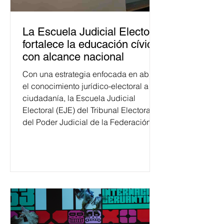
La Escuela Judicial Electoral
fortalece la educación cívica
con alcance nacional
Con una estrategia enfocada en abrir
el conocimiento jurídico-electoral a la
ciudadanía, la Escuela Judicial
Electoral (EJE) del Tribunal Electoral
del Poder Judicial de la Federación
ha formado, desde 2018, a más de
650 mil personas en todo el país en
temas relacionados con la
democracia y el derecho electoral.
Esta cifra da cuenta del papel que ha
asumido la EJE en la difusión de la
justicia electoral como un bien
público. La mayor parte de las