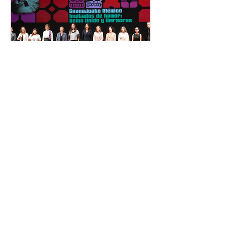
público. La mayor parte de las
personas capacitadas no forma
El Festival Cervantino
apuesta por creatividad
nacional e internacional
La edición 53 del Festival
Internacional Cervantino (FIC) se
llevará a cabo del 10 al 26 de octubre
en Guanajuato, con una
programación...