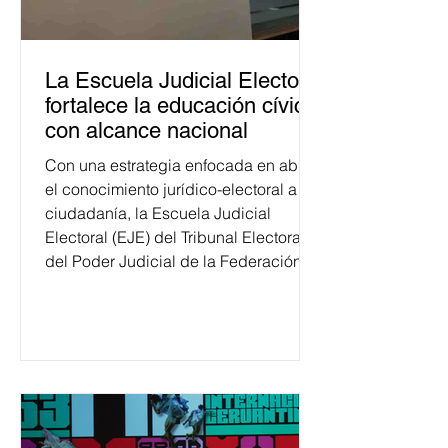
La Escuela Judicial Electoral
fortalece la educación cívica
con alcance nacional
Con una estrategia enfocada en abrir
el conocimiento jurídico-electoral a la
ciudadanía, la Escuela Judicial
Electoral (EJE) del Tribunal Electoral
del Poder Judicial de la Federación
ha formado, desde 2018, a más de
650 mil personas en todo el país en
temas relacionados con la
democracia y el derecho electoral.
Esta cifra da cuenta del papel que ha
asumido la EJE en la difusión de la
justicia electoral como un bien