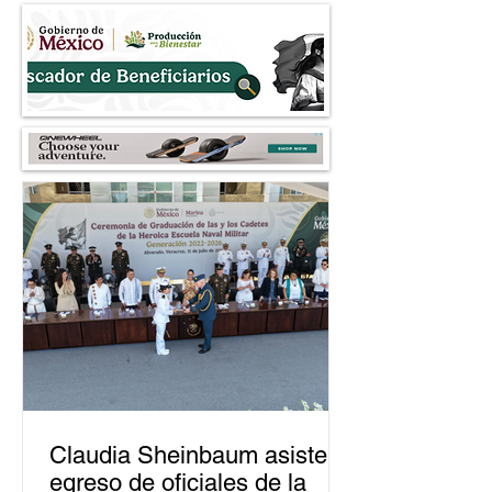
Nezahualcóyotl
petroleros
Claudia Sheinbaum asiste a
egreso de oficiales de la