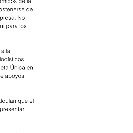
émicos de la 
bstenerse de 
mpresa. No 
i para los 
a la 
odísticos 
jeta Única en 
de apoyos 
lculan que el 
presentar 