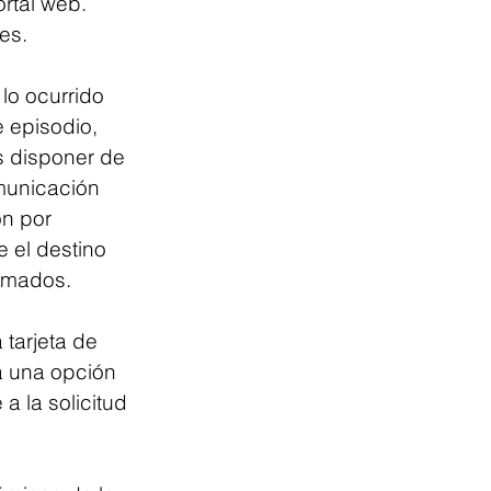
ortal web. 
es.
lo ocurrido 
 episodio, 
s disponer de 
municación 
ón por 
 el destino 
ormados.
tarjeta de 
a una opción 
a la solicitud 