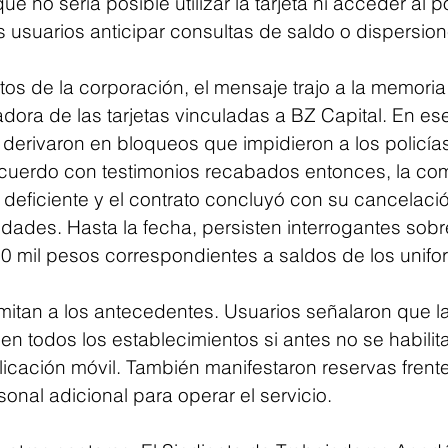
ue no sería posible utilizar la tarjeta ni acceder al p
s usuarios anticipar consultas de saldo o dispersion
os de la corporación, el mensaje trajo a la memoria 
ora de las tarjetas vinculadas a BZ Capital. En ese
a derivaron en bloqueos que impidieron a los policía
cuerdo con testimonios recabados entonces, la co
tó deficiente y el contrato concluyó con su cancelaci
idades. Hasta la fecha, persisten interrogantes sobre
0 mil pesos correspondientes a saldos de los unif
mitan a los antecedentes. Usuarios señalaron que la 
en todos los establecimientos si antes no se habilit
licación móvil. También manifestaron reservas frente 
onal adicional para operar el servicio.