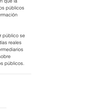
n que la 
os públicos 
ormación 
r público se 
ías reales 
ermediarios 
sobre 
os públicos.