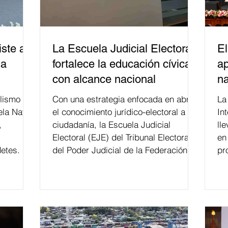
ste a
La Escuela Judicial Electoral
El
la
fortalece la educación cívica
ap
con alcance nacional
na
lismo
Con una estrategia enfocada en abrir
La edición 53 del Festi
ela Naval
el conocimiento jurídico-electoral a la
In
,
ciudadanía, la Escuela Judicial
ll
Electoral (EJE) del Tribunal Electoral
en
etes.
del Poder Judicial de la Federación ha
pr
formado, desde 2018, a más de 650
mil personas en todo el país en temas
relacionados con la democracia y el
derecho electoral. Esta cifra da cuenta
del papel que ha asumido la EJE en la
difusión de la justicia electoral como