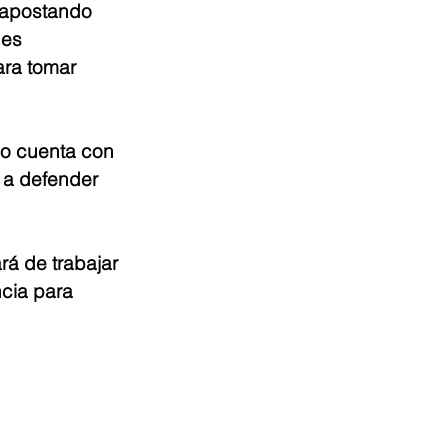
 apostando 
nes 
ra tomar 
no cuenta con 
 a defender 
á de trabajar 
cia para 