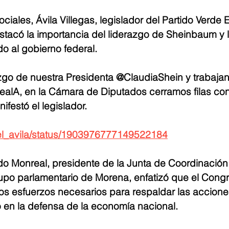
iales, Ávila Villegas, legislador del Partido Verde 
tacó la importancia del liderazgo de Sheinbaum y l
do al gobierno federal.
azgo de nuestra Presidenta @ClaudiaShein y trabaja
lA, en la Cámara de Diputados cerramos filas con
festó el legislador.
iel_avila/status/1903976777149522184
do Monreal, presidente de la Junta de Coordinación P
upo parlamentario de Morena, enfatizó que el Cong
os esfuerzos necesarios para respaldar las accione
en la defensa de la economía nacional.