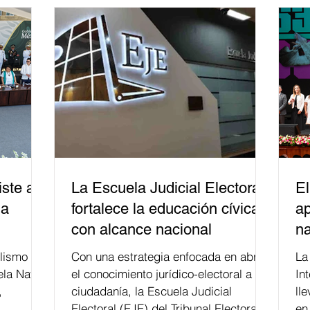
ste a
La Escuela Judicial Electoral
El
la
fortalece la educación cívica
ap
con alcance nacional
na
lismo
Con una estrategia enfocada en abrir
La edición 53 del Festi
ela Naval
el conocimiento jurídico-electoral a la
In
,
ciudadanía, la Escuela Judicial
ll
Electoral (EJE) del Tribunal Electoral
en