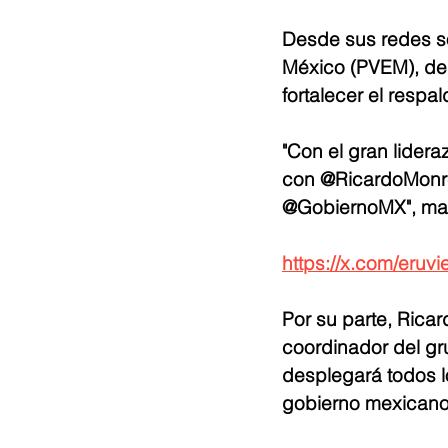
Desde sus redes soc
México (PVEM), des
fortalecer el respal
"Con el gran lider
con @RicardoMonrea
@GobiernoMX", mani
https://x.com/eruv
Por su parte, Ricar
coordinador del gr
desplegará todos l
gobierno mexicano 