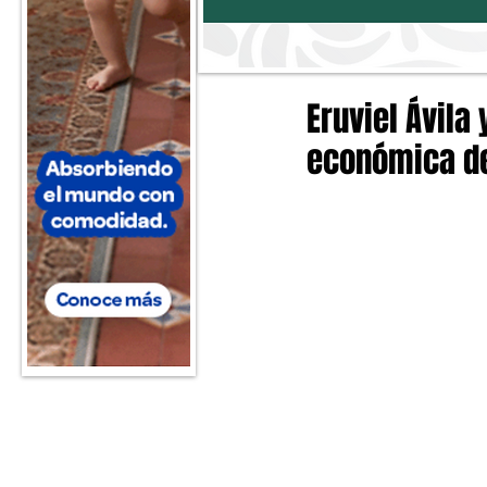
Eruviel Ávil
económica d