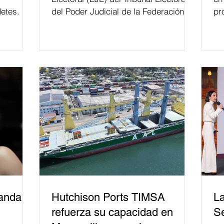
etes.
del Poder Judicial de la Federación ha
pr
formado, desde 2018, a más de 650
mil personas en todo el país en temas
relacionados con la democracia y el
derecho electoral. Esta cifra da cuenta
del papel que ha asumido la EJE en la
difusión de la justicia electoral como
un bien público. La mayor parte de las
personas capacitadas no forma
banda
Hutchison Ports TIMSA
La
refuerza su capacidad en
Se