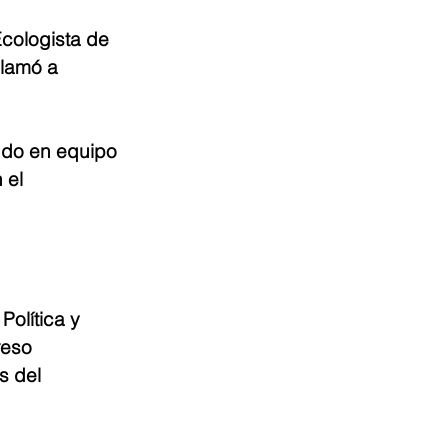
Ecologista de 
lamó a 
ndo en equipo 
 el 
olítica y 
reso 
s del 