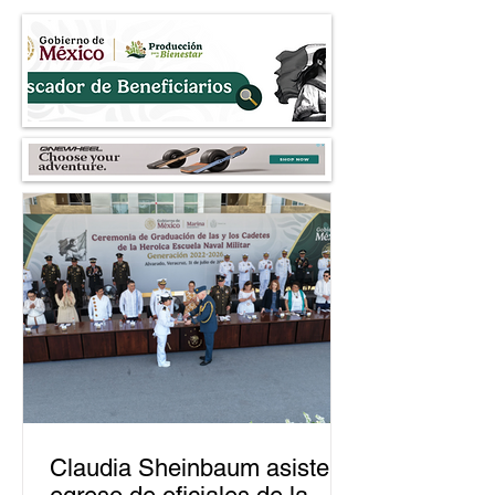
Vegas y presuntos
cuestionan la 4T l
Claudia Sheinbaum asiste a