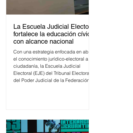
La Escuela Judicial Electoral
fortalece la educación cívica
con alcance nacional
Con una estrategia enfocada en abrir
el conocimiento jurídico-electoral a la
ciudadanía, la Escuela Judicial
Electoral (EJE) del Tribunal Electoral
del Poder Judicial de la Federación
ha formado, desde 2018, a más de
650 mil personas en todo el país en
temas relacionados con la
democracia y el derecho electoral.
Esta cifra da cuenta del papel que ha
asumido la EJE en la difusión de la
justicia electoral como un bien