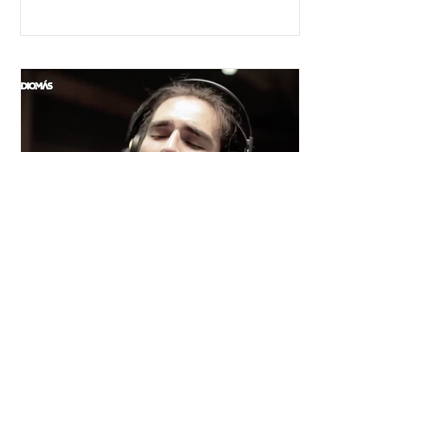
César y su Jardín: la banda
mexicana que la está
rompiendo
Desde Xalapa, Veracruz —conocida
como la "Atenas veracruzana" por su