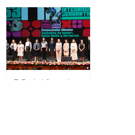
Esta cifra da cuenta del papel que ha
asumido la EJE en la difusión de la
justicia electoral como un bien
público. La mayor parte de las
personas capacitadas no forma
El Festival Cervantino
apuesta por creatividad
nacional e internacional
La edición 53 del Festival
Internacional Cervantino (FIC) se
llevará a cabo del 10 al 26 de octubre
en Guanajuato, con una