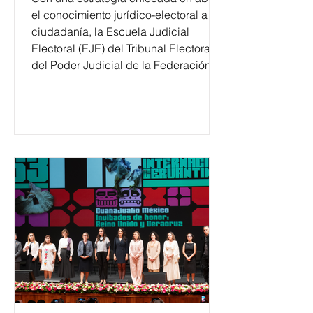
el conocimiento jurídico-electoral a la
ciudadanía, la Escuela Judicial
Electoral (EJE) del Tribunal Electoral
del Poder Judicial de la Federación
ha formado, desde 2018, a más de
650 mil personas en todo el país en
temas relacionados con la
democracia y el derecho electoral.
Esta cifra da cuenta del papel que ha
asumido la EJE en la difusión de la
justicia electoral como un bien
público. La mayor parte de las
personas capacitadas no forma