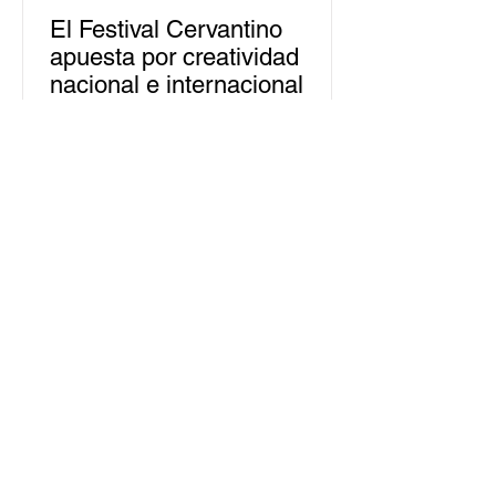
El Festival Cervantino
apuesta por creatividad
nacional e internacional
La edición 53 del Festival
Internacional Cervantino (FIC) se
llevará a cabo del 10 al 26 de octubre
en Guanajuato, con una
programación...