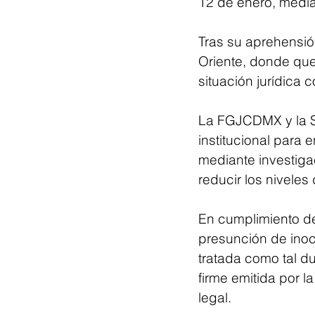
12 de enero, media
Tras su aprehensión
Oriente, donde qued
situación jurídica 
La FGJCDMX y la SS
institucional para 
mediante investigac
reducir los niveles
En cumplimiento de
presunción de inoc
tratada como tal d
firme emitida por l
legal.