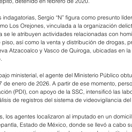
epito, detenido en febrero de 2020.
 indagatorias, Sergio “N” figura como presunto líde
mo Los Orejones, vinculada a la organización delict
la se le atribuyen actividades relacionadas con homi
 piso, así como la venta y distribución de drogas, p
eva Atzacoalco y Vasco de Quiroga, ubicadas en la 
.
ajo ministerial, el agente del Ministerio Público ob
7 de enero de 2026. A partir de ese momento, perso
ación (PDI), con apoyo de la SSC, intensificó las lab
álisis de registros del sistema de videovigilancia del
, los agentes localizaron al imputado en un domicili
epantla, Estado de México, donde se llevó a cabo su