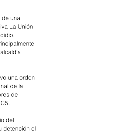
r de una 
iva La Unión 
cidio, 
rincipalmente 
alcaldía 
tuvo una orden 
nal de la 
ores de 
 C5.
o del 
 detención el 