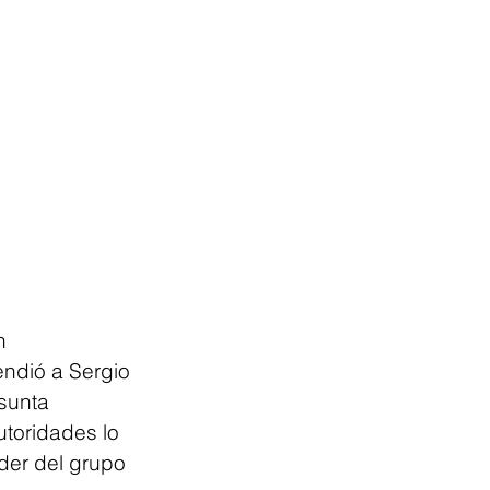
n 
ndió a Sergio 
sunta 
toridades lo 
der del grupo 