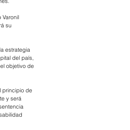
nes.
 Varonil 
rá su 
 estrategia 
ital del país, 
el objetivo de 
principio de 
e y será 
sentencia 
sabilidad 