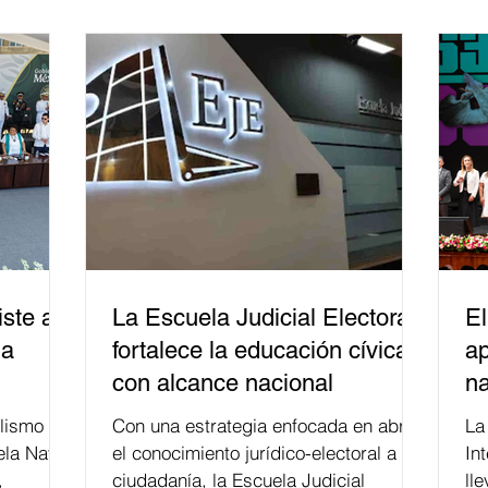
ste a
La Escuela Judicial Electoral
El
la
fortalece la educación cívica
ap
con alcance nacional
na
lismo
Con una estrategia enfocada en abrir
La edición 53 del Festi
ela Naval
el conocimiento jurídico-electoral a la
In
,
ciudadanía, la Escuela Judicial
ll