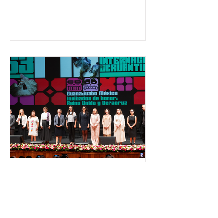
ha formado, desde 2018, a más de
650 mil personas en todo el país en
temas relacionados con la
democracia y el derecho electoral.
Esta cifra da cuenta del papel que ha
asumido la EJE en la difusión de la
justicia electoral como un bien
público. La mayor parte de las
personas capacitadas no forma
El Festival Cervantino
apuesta por creatividad
nacional e internacional