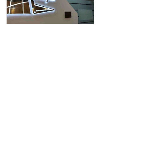
La Escuela Judicial Electoral
fortalece la educación cívica
con alcance nacional
Con una estrategia enfocada en abrir
el conocimiento jurídico-electoral a la
ciudadanía, la Escuela Judicial
Electoral (EJE) del Tribunal Electoral
del Poder Judicial de la Federación
ha formado, desde 2018, a más de
650 mil personas en todo el país en
temas relacionados con la
democracia y el derecho electoral.