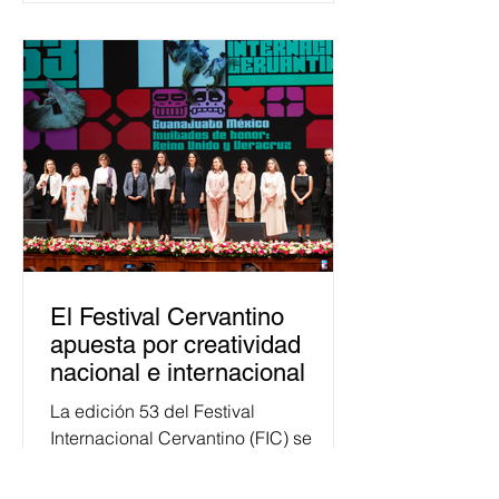
Esta cifra da cuenta del papel que ha
asumido la EJE en la difusión de la
justicia electoral como un bien
público. La mayor parte de las
personas capacitadas no forma
El Festival Cervantino
apuesta por creatividad
nacional e internacional
La edición 53 del Festival
Internacional Cervantino (FIC) se
llevará a cabo del 10 al 26 de octubre
en Guanajuato, con una