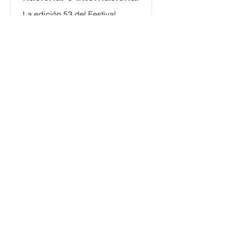
La edición 53 del Festival
Internacional Cervantino (FIC) se
llevará a cabo del 10 al 26 de octubre
en Guanajuato, con una
programación...