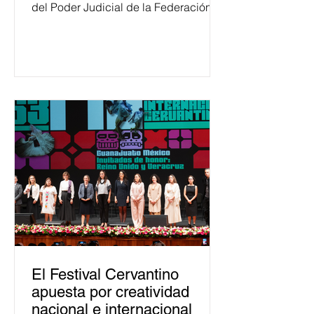
del Poder Judicial de la Federación
ha formado, desde 2018, a más de
650 mil personas en todo el país en
temas relacionados con la
democracia y el derecho electoral.
Esta cifra da cuenta del papel que ha
asumido la EJE en la difusión de la
justicia electoral como un bien
público. La mayor parte de las
personas capacitadas no forma
El Festival Cervantino
apuesta por creatividad
nacional e internacional