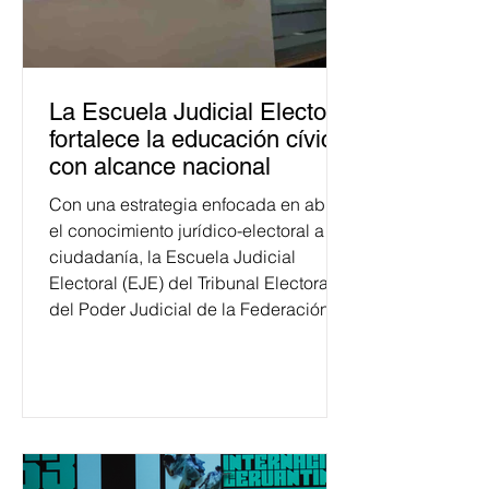
La Escuela Judicial Electoral
fortalece la educación cívica
con alcance nacional
Con una estrategia enfocada en abrir
el conocimiento jurídico-electoral a la
ciudadanía, la Escuela Judicial
Electoral (EJE) del Tribunal Electoral
del Poder Judicial de la Federación
ha formado, desde 2018, a más de
650 mil personas en todo el país en
temas relacionados con la
democracia y el derecho electoral.
Esta cifra da cuenta del papel que ha
asumido la EJE en la difusión de la