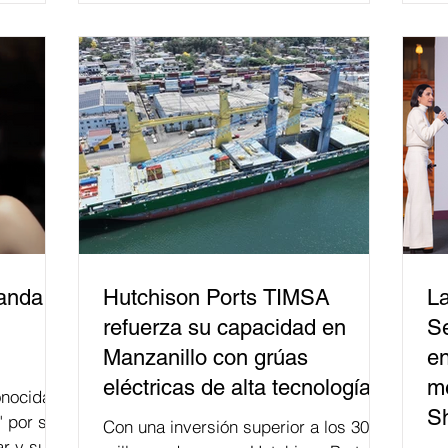
relacionados con la democracia y el
derecho electoral. Esta cifra da cuenta
del papel que ha asumido la EJE en la
difusión de la justicia electoral como
un bien público. La mayor parte de las
personas capacitadas no forma
banda
Hutchison Ports TIMSA
La
refuerza su capacidad en
Se
Manzanillo con grúas
en
eléctricas de alta tecnología
me
nocida
S
" por su
Con una inversión superior a los 300
r y su