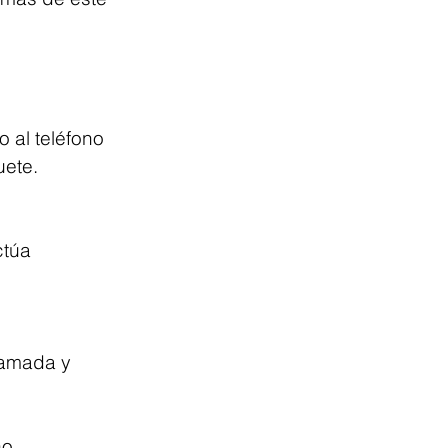
 al teléfono 
uete.
túa 
lamada y 
no 