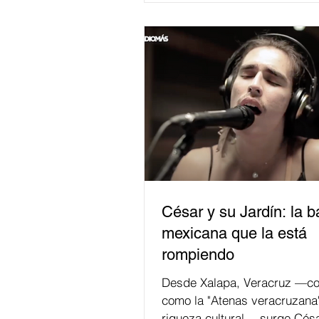
César y su Jardín: la 
mexicana que la está
rompiendo
Desde Xalapa, Veracruz —co
como la "Atenas veracruzana
riqueza cultural— surge Césa