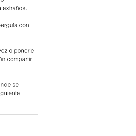
n extraños.
berguía con 
voz o ponerle 
ón compartir 
onde se 
iguiente 