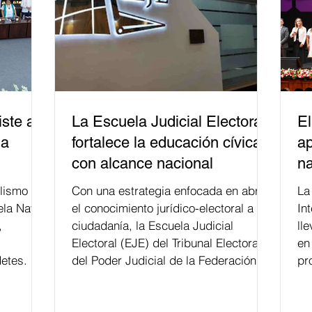
ste a
La Escuela Judicial Electoral
El
la
fortalece la educación cívica
ap
con alcance nacional
na
lismo
Con una estrategia enfocada en abrir
La edición 53 del Festi
ela Naval
el conocimiento jurídico-electoral a la
In
,
ciudadanía, la Escuela Judicial
ll
Electoral (EJE) del Tribunal Electoral
en
etes.
del Poder Judicial de la Federación ha
pr
formado, desde 2018, a más de 650
mil personas en todo el país en temas