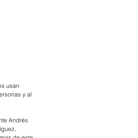
es usan 
rsonas y al 
nte Andrés 
íguez, 
imas de este 