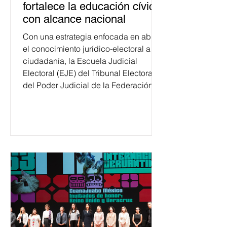
fortalece la educación cívica
con alcance nacional
Con una estrategia enfocada en abrir
el conocimiento jurídico-electoral a la
ciudadanía, la Escuela Judicial
Electoral (EJE) del Tribunal Electoral
del Poder Judicial de la Federación
ha formado, desde 2018, a más de
650 mil personas en todo el país en
temas relacionados con la
democracia y el derecho electoral.
Esta cifra da cuenta del papel que ha
asumido la EJE en la difusión de la
justicia electoral como un bien
público. La mayor parte de las
personas capacitadas no forma