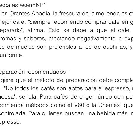
esca es esencial**
er  Orantes Abadia, la frescura de la molienda es otr
 mejor café. "Siempre recomiendo comprar café en g
epararlo", afirma. Esto se debe a que el café 
romas y sabores, afectando negativamente la expe
s de muelas son preferibles a los de cuchillas, y
uniforme.
reparación recomendados**
giere que el método de preparación debe complem
 "No todos los cafés son aptos para el espresso, ni
cesa", señala. Para cafés de origen único con perf
comienda métodos como el V60 o la Chemex, que 
 controlada. Para quienes buscan una bebida más in
espresso.