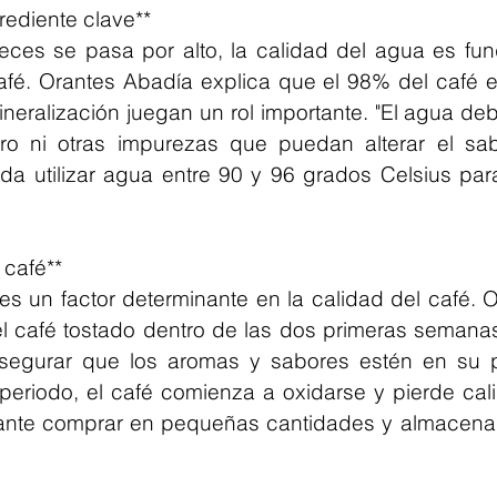
grediente clave**
es se pasa por alto, la calidad del agua es fun
afé. Orantes Abadía explica que el 98% del café es
eralización juegan un rol importante. "El agua debe 
ro ni otras impurezas que puedan alterar el sabo
a utilizar agua entre 90 y 96 grados Celsius para
 café**
es un factor determinante en la calidad del café. 
l café tostado dentro de las dos primeras semanas 
segurar que los aromas y sabores estén en su p
eriodo, el café comienza a oxidarse y pierde calid
tante comprar en pequeñas cantidades y almacenarl