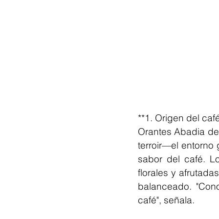
**1. Origen del café:
Orantes Abadia dest
terroir—el entorno
sabor del café. L
florales y afrutad
balanceado. "Cono
café", señala.