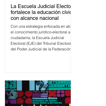
La Escuela Judicial Electoral
fortalece la educación cívica
con alcance nacional
Con una estrategia enfocada en abrir
el conocimiento jurídico-electoral a la
ciudadanía, la Escuela Judicial
Electoral (EJE) del Tribunal Electoral
del Poder Judicial de la Federación
ha formado, desde 2018, a más de
650 mil personas en todo el país en
temas relacionados con la
democracia y el derecho electoral.
Esta cifra da cuenta del papel que ha
asumido la EJE en la difusión de la
justicia electoral como un bien
público. La mayor parte de las
personas capacitadas no forma