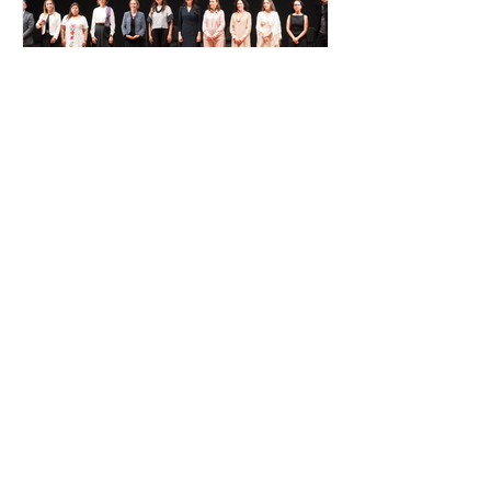
El Festival Cervantino
apuesta por creatividad
nacional e internacional
La edición 53 del Festival
Internacional Cervantino (FIC) se
llevará a cabo del 10 al 26 de octubre
en Guanajuato, con una
programación...