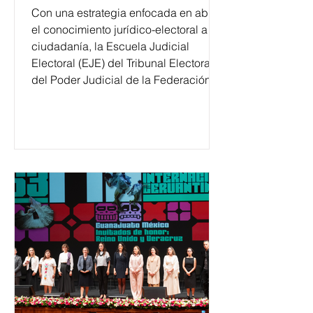
Con una estrategia enfocada en abrir
el conocimiento jurídico-electoral a la
ciudadanía, la Escuela Judicial
Electoral (EJE) del Tribunal Electoral
del Poder Judicial de la Federación
ha formado, desde 2018, a más de
650 mil personas en todo el país en
temas relacionados con la
democracia y el derecho electoral.
Esta cifra da cuenta del papel que ha
asumido la EJE en la difusión de la
justicia electoral como un bien
público. La mayor parte de las
personas capacitadas no forma