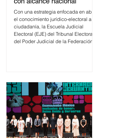
con alcance nacional
Con una estrategia enfocada en abrir
el conocimiento jurídico-electoral a la
ciudadanía, la Escuela Judicial
Electoral (EJE) del Tribunal Electoral
del Poder Judicial de la Federación
ha formado, desde 2018, a más de
650 mil personas en todo el país en
temas relacionados con la
democracia y el derecho electoral.
Esta cifra da cuenta del papel que ha
asumido la EJE en la difusión de la
justicia electoral como un bien
público. La mayor parte de las
personas capacitadas no forma