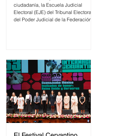
ciudadanía, la Escuela Judicial
Electoral (EJE) del Tribunal Electoral
del Poder Judicial de la Federación
ha formado, desde 2018, a más de
650 mil personas en todo el país en
temas relacionados con la
democracia y el derecho electoral.
Esta cifra da cuenta del papel que ha
asumido la EJE en la difusión de la
justicia electoral como un bien
público. La mayor parte de las
personas capacitadas no forma
El Festival Cervantino